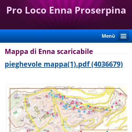
Pro Loco Enna Proserpina
Menù
Mappa di Enna scaricabile
pieghevole mappa(1).pdf (4036679)