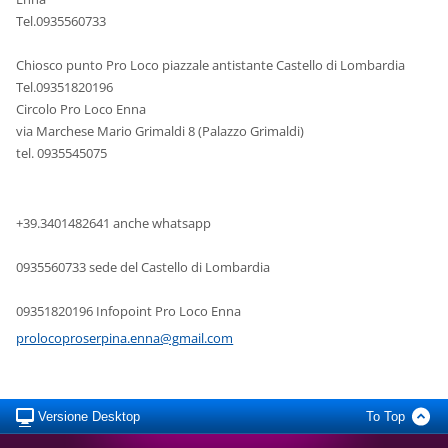
Tel.0935560733
Chiosco punto Pro Loco piazzale antistante Castello di Lombardia
Tel.09351820196
Circolo Pro Loco Enna
via Marchese Mario Grimaldi 8 (Palazzo Grimaldi)
tel. 0935545075
+39.3401482641 anche whatsapp
0935560733 sede del Castello di Lombardia
09351820196 Infopoint Pro Loco Enna
prolocop
roserpin
a.enna@g
mail.com
Versione Desktop
To Top